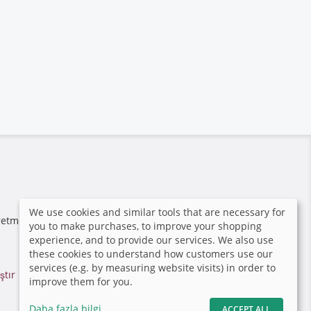
We use cookies and similar tools that are necessary for
retmenler ve veliler için yüksek güvenlik ve kalite
you to make purchases, to improve your shopping
experience, and to provide our services. We also use
these cookies to understand how customers use our
services (e.g. by measuring website visits) in order to
ştır
|
improve them for you.
Daha fazla bilgi
ACCEPT ALL